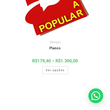
Serviços
Planos
R$
179,40
–
R$
1.300,00
Price
range:
R$179,40
Este
Ver opções
through
produto
R$1.300,00
tem
várias
variantes.
As
opções
podem
ser
escolhidas
na
página
do