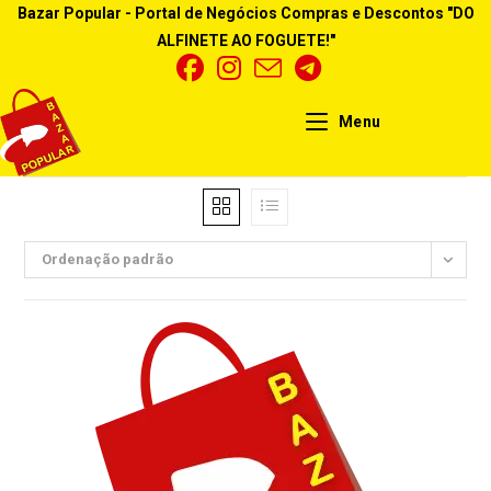
Ir
Bazar Popular - Portal de Negócios Compras e Descontos "DO
para
ALFINETE AO FOGUETE!"
o
conteúdo
Menu
Ordenação padrão